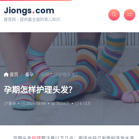
.
Jiongs
com
健育网 - 提供最全面的育儿知识
首页
备孕
孕期怎样护理头发？
孕期怎样护理头发？
备孕
2026-08-09
30.04万
6.13万
孕期头发
护理
要注意以下几点：用适合自己发质的洗发水清