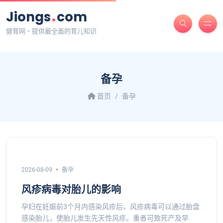
.
Jiongs
com
健育网 - 提供最全面的育儿知识
备孕
首页
备孕
2026-08-09
备孕
风疹病毒对胎儿的影响
孕妇在妊娠前3个月内感染风疹后，风疹病毒可以通过胎盘
感染胎儿，使胎儿发生先天性风疹。重者可致死产及早