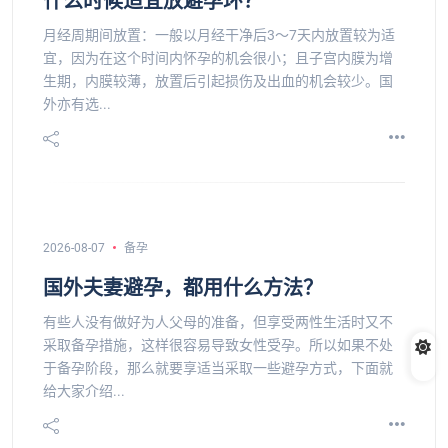
什么时候适宜放避孕环？
月经周期间放置：一般以月经干净后3～7天内放置较为适
宜，因为在这个时间内怀孕的机会很小；且子宫内膜为增
生期，内膜较薄，放置后引起损伤及出血的机会较少。国
外亦有选...
2026-08-07
备孕
国外夫妻避孕，都用什么方法？
有些人没有做好为人父母的准备，但享受两性生活时又不
采取备孕措施，这样很容易导致女性受孕。所以如果不处
于备孕阶段，那么就要享适当采取一些避孕方式，下面就
给大家介绍...