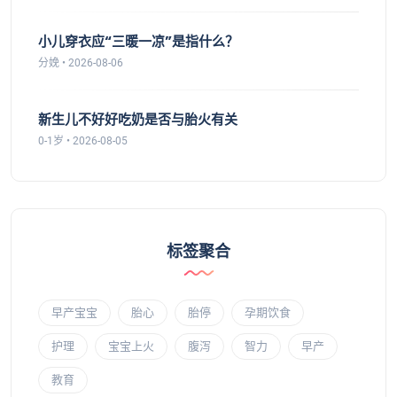
小儿穿衣应“三暖一凉”是指什么？
分娩 • 2026-08-06
新生儿不好好吃奶是否与胎火有关
0-1岁 • 2026-08-05
标签聚合
早产宝宝
胎心
胎停
孕期饮食
护理
宝宝上火
腹泻
智力
早产
教育