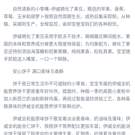
自然清新的小零嘴--伊威萌化了果豆，精选的苹果、香蕉、
草莓、玉米和胡萝卜按照自然周期生长，成熟后集采即制，从种
植、采摘到生产，全程监控，省却宝爸宝妈们的各种担忧。
伊威萌化了果豆采用宇航冻干技术，萌萌趣豆瞬间脱水，果
蔬的本味和营养成分被更大限度地保留；为均衡配方，萌化了果
豆还特别添加海藻糖和低聚果糖，纯纯果香，粒粒真果。宝宝随
手抓取送入嘴里，一口一个鲜酥。
安心饼干 满口美味与香酥
饼干是日常生活中不可或缺的小零食，宝宝专属的伊威全机
能营养饼干更是童年好伙伴。揉面时，种植一季的高筋小麦粉中
加入新西兰奶油和新鲜鸡蛋，再经过智能温控烘焙工艺，各种香
醇美味的伊威全机能营养饼干新鲜出炉。
伊威全机能原味饼干散发着淡淡麦香味、奶油味及蛋味；伊
威全机能杏仁饼干、核桃饼干营养配比更加丰富；伊威全机能消
化饼干保留了麸皮中的大量维生素、矿物质，纤维素含量也增