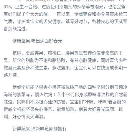
315，卫生不合格、过度使用添加剂的辣条等被曝光，也给宝爸
宝妈们提了个大大的醒。一直以来，伊威辅食和零食自带质检官
气质，守护着宝宝的舌尖健康。踏青好时节，各种良心的伊威零
食怎能错过。
健康坚果 吃出满面好春光
核桃、夏威夷果、扁桃仁、腰果等是营养价值非常高的干
果，所含的脂肪为不饱和脂肪酸，有益心脏健康，同时富含多种
微量元素及多种维生素。多吃坚果，宝宝们可以在快速成长期一
路开挂。
伊威全机能坚果夹心海苔将优质产地的四种坚果分别与纯净
海域的紫菜cp，慢火烘烤工艺中它们化身成原味非油炸的自然新
味道。妈妈们不必担心油炸伤害，宝宝们“咔嚓、咔嚓”着香脆的
伊威全机能坚果夹心海苔，能量加乘，借着大好春光玩啊、跳
啊，好心情天天洋溢。
新鲜蔬果 清新味道即刻拥有