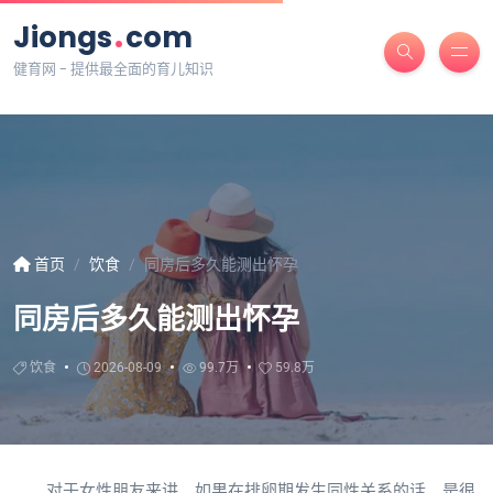
.
Jiongs
com
健育网 - 提供最全面的育儿知识
首页
饮食
同房后多久能测出怀孕
同房后多久能测出怀孕
饮食
2026-08-09
99.7万
59.8万
对于女性朋友来讲，如果在排卵期发生同性关系的话，是很