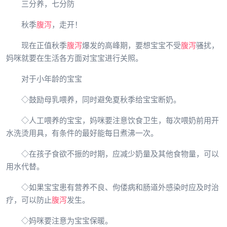
三分养，七分防
秋季
腹泻
，走开！
现在正值秋季
腹泻
爆发的高峰期，要想宝宝不受
腹泻
骚扰，
妈咪就要在生活各方面对宝宝进行关照。
对于小年龄的宝宝
◇鼓励母乳喂养，同时避免夏秋季给宝宝断奶。
◇人工喂养的宝宝，妈咪要注意饮食卫生，每次喂奶前用开
水洗烫用具，有条件的最好能每日煮沸一次。
◇在孩子食欲不振的时期，应减少奶量及其他食物量，可以
用水代替。
◇如果宝宝患有营养不良、佝偻病和肠道外感染时应及时治
疗，可以防止
腹泻
发生。
◇妈咪要注意为宝宝保暖。