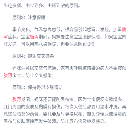
少吃多餐、由少到多、由稀到浓的原则。
原则3：注意保暖
季节变化，气温忽高忽低，很容易引起感冒、发烧，加重
腹
泻
症状。宝宝
腹泻
期间，妈妈要注意宝宝腹部保暖，如果宝宝四
肢发凉，可以用热水袋保暖，但要注意防止烫伤。
原则4：避免交叉感染
妈咪注意居室空气流通，家有患呼吸道感染的病人不要接触
腹泻
宝宝，防止交叉感染。
原则5：保持臀部皮肤清洁
腹泻
期间，妈咪还要提防尿布疹。因为宝宝便便次数增多，
肛门周围的皮肤及黏膜有损伤，每次大便后都要用温水冲洗，再
涂些油脂类的药膏。婴儿要及时更换尿布，避免粪便尿液浸渍的
尿布与皮肤摩擦而发生破溃。防止尿布疹及继发感染。