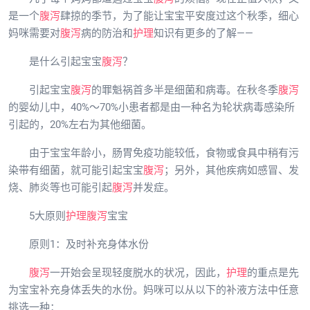
是一个
腹泻
肆掠的季节，为了能让宝宝平安度过这个秋季，细心
妈咪需要对
腹泻
病的防治和
护理
知识有更多的了解——
是什么引起宝宝
腹泻
？
引起宝宝
腹泻
的罪魁祸首多半是细菌和病毒。在秋冬季
腹泻
的婴幼儿中，40%～70%小患者都是由一种名为轮状病毒感染所
引起的，20%左右为其他细菌。
由于宝宝年龄小，肠胃免疫功能较低，食物或食具中稍有污
染带有细菌，就可能引起宝宝
腹泻
；另外，其他疾病如感冒、发
烧、肺炎等也可能引起
腹泻
并发症。
5大原则
护理
腹泻
宝宝
原则1：及时补充身体水份
腹泻
一开始会呈现轻度脱水的状况，因此，
护理
的重点是先
为宝宝补充身体丢失的水份。妈咪可以从以下的补液方法中任意
挑选一种：