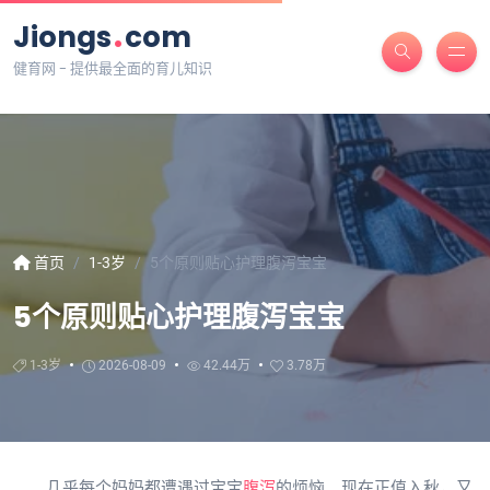
.
Jiongs
com
健育网 - 提供最全面的育儿知识
首页
1-3岁
5个原则贴心护理腹泻宝宝
5个原则贴心护理腹泻宝宝
1-3岁
2026-08-09
42.44万
3.78万
几乎每个妈妈都遭遇过宝宝
腹泻
的烦恼。现在正值入秋，又