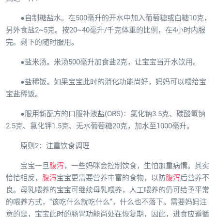
●自制糖盐水。在500毫升的开水中加入葡萄糖或白糖10克，
另外食盐2~5克。按20~40毫升/千克体重的比例，在4小时内服
完。剩下的随时服用。
●盐米汤。米汤500毫升加食盐2克，让宝宝当开水饮用。
●盐稀饭。如果宝宝此时的消化功能尚好，妈妈可以喂给宝
宝盐稀饭。
●服用新配方的口服补液盐(ORS)：氯化钠3.5克、碳酸氢钠
2.5克、氯化钾1.5克、无水葡萄糖20克，加水至1000毫升。
原则2：注重饮食调理
宝宝一旦
腹泻
，一些妈咪会控制饮食，生怕加重病情。其实
恰恰相反，
腹泻
宝宝更需要营养丰富的食物，以防
腹泻
后营养不
良。母乳喂养的宝宝可继续母乳喂养，人工喂养的仍可给予平常
的喂养方式，“该吃什么就吃什么”，什么也不落下。需要妈妈注
意的是，宝宝此时的肠胃功能尚处在恢复期，因此，进食应遵循